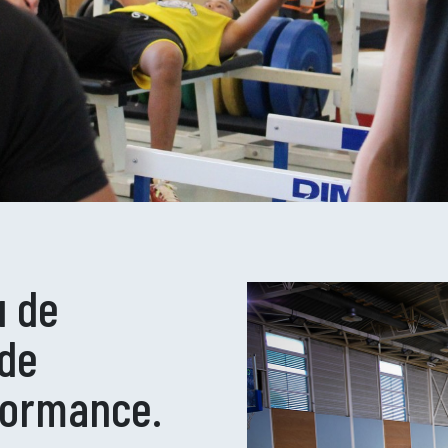
u de
 de
rformance.