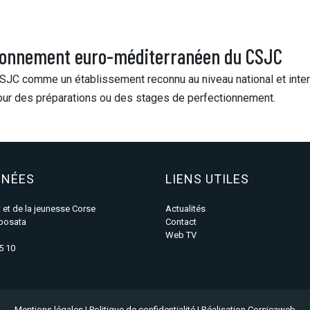
 rayonnement euro-méditerranéen du CSJC
e CSJC comme un établissement reconnu au niveau national et inte
l pour des préparations ou des stages de perfectionnement.
NÉES
LIENS UTILES
 et de la jeunesse Corse
Actualités
posata
Contact
Web TV
65 10
Mentions légales
|
Politique de confidentialité
| Réalisation Corsicaweb